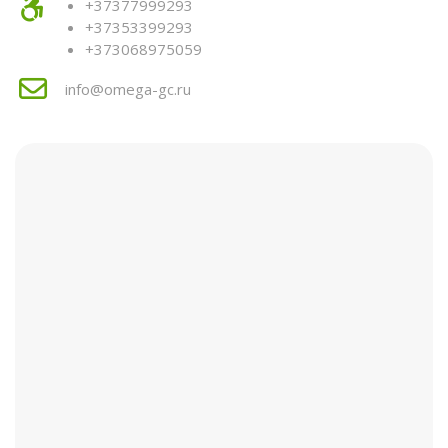
+37377999293
+37353399293
+373068975059
info@omega-gc.ru