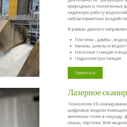
природных и техногенных ф
надёжную работу водохозяй
неблагоприятных воздейств
В рамках данного направлен
Плотины , дамбы , водо
Каналы, шлюзы и водоо
Насосные станции и во
Гидроэлектростанции
Связаться
Лазерное скани
Технология 3D-сканирования
цифровые модели помещени
миллионы точек в секунду, 
планы, чертежи, BIM-модел