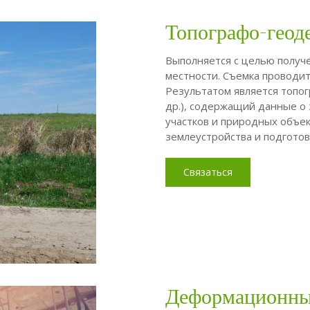
Топографо-геоде
Выполняется с целью получ
местности. Съемка проводит
Результатом является топог
др.), содержащий данные о 
участков и природных объе
землеустройства и подгото
Связаться
Деформационный