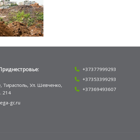
Приднестровье:
+37377999293
+37353399293
, Тирасполь, Ул. Шевченко,
+37369493607
ф. 214
ega-gc.ru