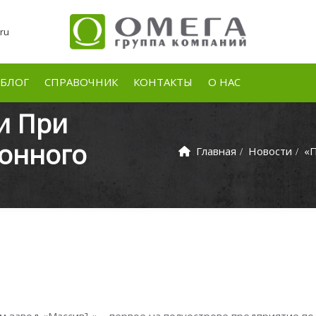
ru
БЛОГ
СПРАВОЧНИК
КОНТАКТЫ
О НАС
и При
тонного
Главная
Новости
«П