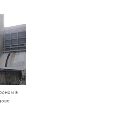
Семинар для архитекторов и
проектировщиков
троном в
дове