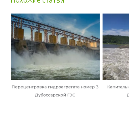
:
Перецентровка гидроагрегата номер 3
Капиталь
х
Дубоссарской ГЭС