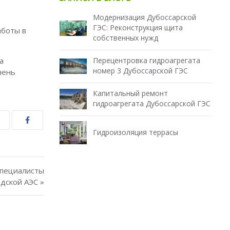
Модернизация Дубоссарской
ГЭС: Реконструкция щита
аботы в
собственных нужд
а
Перецентровка гидроагрегата
номер 3 Дубоссарской ГЭС
чень
Капитальный ремонт
гидроагрегата Дубоссарской ГЭС
Гидроизоляция террасы
специалисты
дской АЭС »