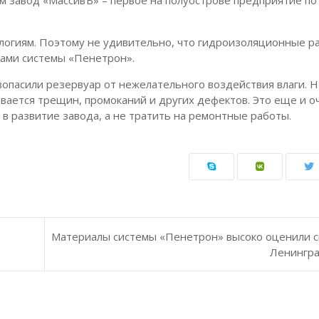
м завод «МассивЪ» – первое на полуострове предприятие по
логиям. Поэтому не удивительно, что гидроизоляционные р
лами системы «Пенетрон».
опасили резервуар от нежелательного воздействия влаги. Н
ается трещин, промоканий и других дефектов. Это еще и о
в развитие завода, а не тратить на ремонтные работы.
Материалы системы «Пенетрон» высоко оценили 
Ленингра