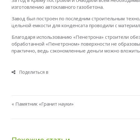
За год в Крыму построили и снабдили всем необходимы
изготовлению автоклавного газобетона.
Завод был построен по последним строительным техно
цельной емкости для конденсата проводили с материа
Благодаря использованию «Пенетрона» строители обез
обработанной «Пенетроном» поверхности не образовыв
практично, ведь сэкономленные деньги можно вложить 
Навигация по записям
« Памятник «Гранит науки»
Похожие статьи