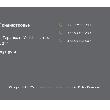
Приднестровье:
+37377999293
+37353399293
, Тирасполь, Ул. Шевченко,
+37369493607
ф. 214
ega-gc.ru
© Copyright 2026
ГК Омега - гидроизоляция
All Rights Reserved.