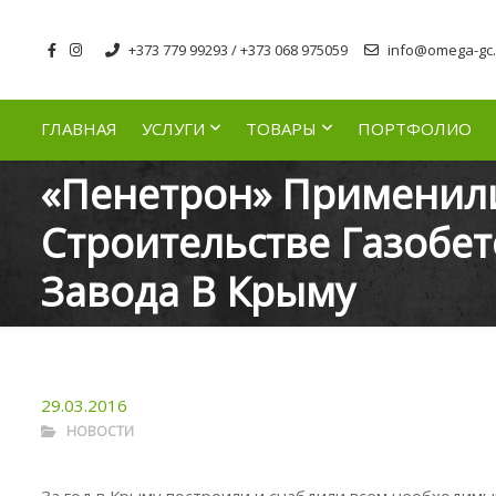
+373 779 99293 / +373 068 975059
info@omega-gc.
ГЛАВНАЯ
УСЛУГИ
ТОВАРЫ
ПОРТФОЛИО
«Пенетрон» Применил
Строительстве Газобе
Завода В Крыму
29.03.2016
НОВОСТИ