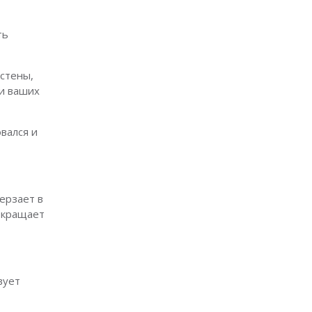
ть
 стены,
 и ваших
вался и
ерзает в
окращает
вует