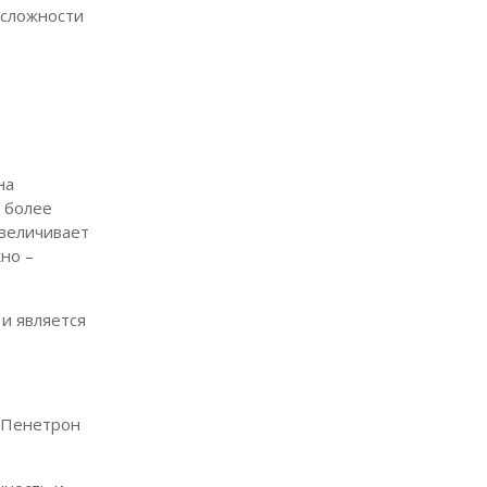
 сложности
на
о более
увеличивает
но –
и является
: Пенетрон