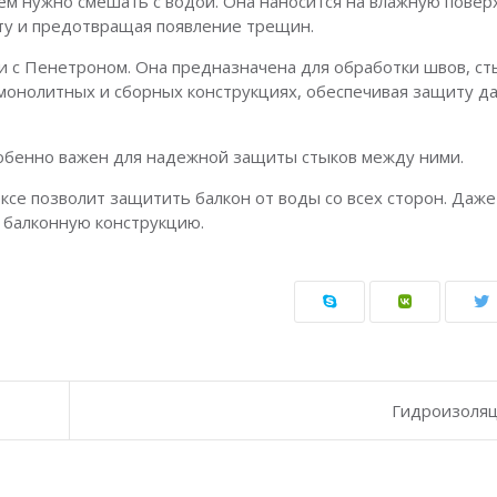
ем нужно смешать с водой. Она наносится на влажную повер
ту и предотвращая появление трещин.
ии с Пенетроном. Она предназначена для обработки швов, ст
монолитных и сборных конструкциях, обеспечивая защиту д
собенно важен для надежной защиты стыков между ними.
се позволит защитить балкон от воды со всех сторон. Даже 
у балконную конструкцию.
Гидроизоляц