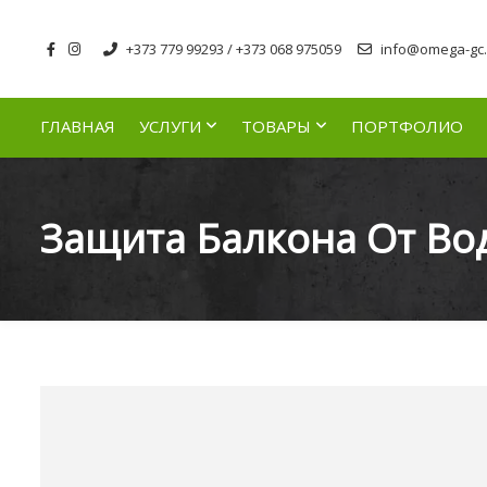
+373 779 99293 / +373 068 975059
info@omega-gc.
ГЛАВНАЯ
УСЛУГИ
ТОВАРЫ
ПОРТФОЛИО
Защита Балкона От Во