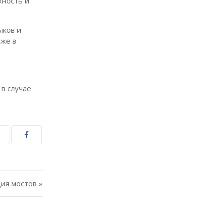
хность и
ыков и
аже в
в случае
ия мостов »