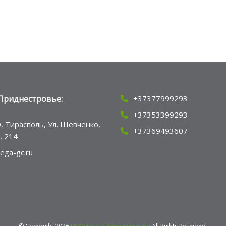
Приднестровье:
+37377999293
+37353399293
, Тирасполь, Ул. Шевченко,
+37369493607
ф. 214
ega-gc.ru