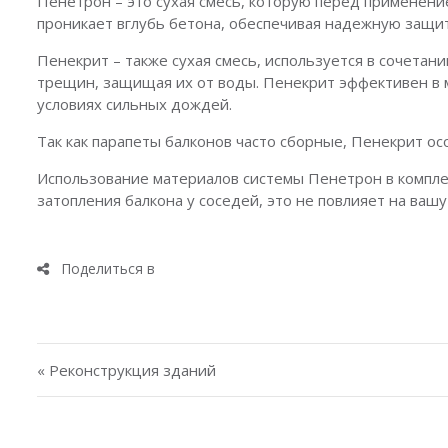
Пенетрон – это сухая смесь, которую перед применени
проникает вглубь бетона, обеспечивая надежную защи
Пенекрит – также сухая смесь, используется в сочетан
трещин, защищая их от воды. Пенекрит эффективен в 
условиях сильных дождей.
Так как парапеты балконов часто сборные, Пенекрит о
Использование материалов системы Пенетрон в комплек
затопления балкона у соседей, это не повлияет на ваш
Навигация по записям
« Реконструкция зданий