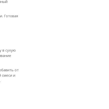
нный
и. Готовая
.
у в сухую
ивание
обавить от
 смеси и
.