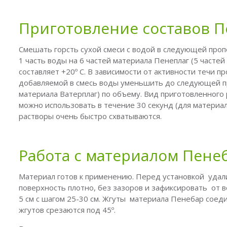
Приготовление составов П
Смешать горсть сухой смеси с водой в следующей проп
1 часть воды на 6 частей материала Пенеплаг (5 часте
составляет +20º С. В зависимости от активности течи п
добавляемой в смесь воды уменьшить до следующей про
материала Ватерплаг) по объему. Вид приготовленного р
можно использовать в течение 30 секунд (для материал
растворы очень быстро схватываются.
Работа с материалом Пене
Материал готов к применению. Перед установкой уда
поверхность плотно, без зазоров и зафиксировать от
5 см с шагом 25-30 см. Жгуты материала Пенебар соед
жгутов срезаются под 45º.