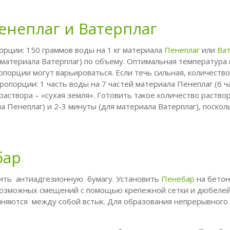
енеплаг и Ватерплаг
орции: 150 граммов воды на 1 кг материала
Пенеплаг
или
Ват
й материала Ватерплаг) по объему. Оптимальная температура
ропорции могут варьироваться. Если течь сильная, количество
порции: 1 часть воды на 7 частей материала Пенеплаг (6 ч
аствора – «сухая земля». Готовить такое количество раство
а Пенеплаг) и 2-3 минуты (для материала Ватерплаг), поскол
бар
лить антиадгезионную бумагу. Установить
Пенебар
на бето
 возможных смещений с помощью крепежной сетки и дюбелей
иняются между собой встык. Для образования непрерывного