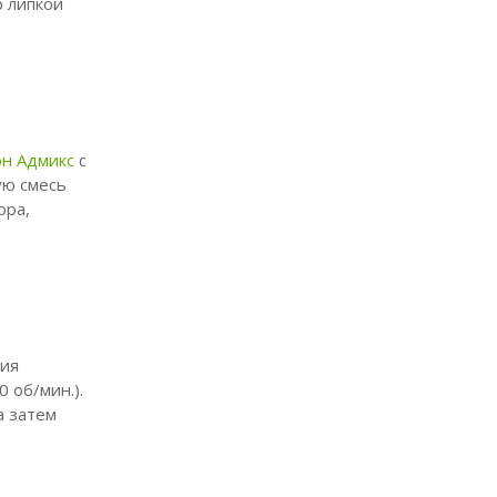
 липкой
н Адмикс
с
ую смесь
ора,
ния
 об/мин.).
а затем