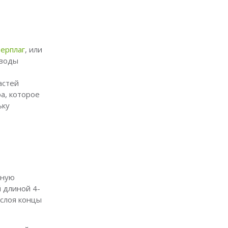
ерплаг
, или
 воды
астей
ра, которое
ьку
нную
 длиной 4-
 слоя концы