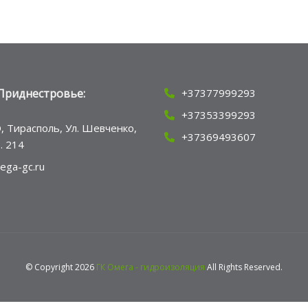
Приднестровье:
+37377999293
+37353399293
, Тирасполь, Ул. Шевченко,
+37369493607
ф. 214
ega-gc.ru
© Copyright 2026
ГК Омега - гидроизоляция
All Rights Reserved.