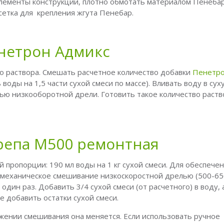
ементы конструкции, плотно обмотать материалом Пенебар
сетка для крепления жгута Пенебар.
нетрон Адмикс
о раствора. Смешать расчетное количество добавки
Пенетро
воды на 1,5 части сухой смеси по массе). Вливать воду в сух
щью низкооборотной дрели. Готовить такое количество раств
репа М500 ремонтная
 пропорции: 190 мл воды на 1 кг сухой смеси. Для обеспече
механическое смешивание низкоскоростной дрелью (500-650
дин раз. Добавить 3/4 сухой смеси (от расчетного) в воду, 
 добавить остатки сухой смеси.
лжении смешивания она меняется. Если использовать ручное