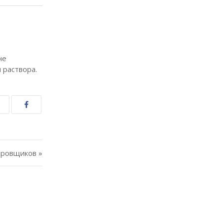
не
 раствора.
ировщиков »