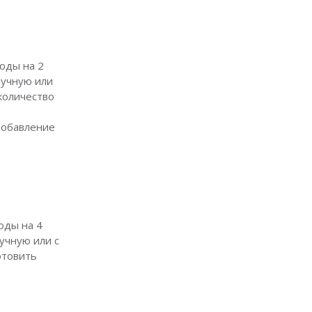
воды на 2
ручную или
количество
добавление
воды на 4
учную или с
отовить