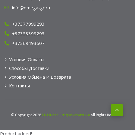
info@omega-gc.ru
+37377999293
+37353399293
+37369493607
Условия Оплаты
Способы Доставки
Условия Обмена И Возврата
Контакты
© Copyright 2026
ГК Омега - гидроизоляция
All Rights Reserved.
Product added!